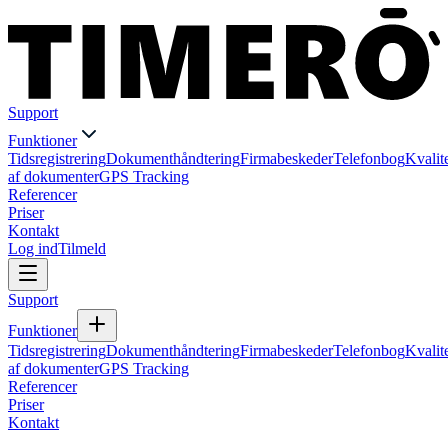
Support
Funktioner
Tidsregistrering
Dokumenthåndtering
Firmabeskeder
Telefonbog
Kvalit
af dokumenter
GPS Tracking
Referencer
Priser
Kontakt
Log ind
Tilmeld
Support
Funktioner
Tidsregistrering
Dokumenthåndtering
Firmabeskeder
Telefonbog
Kvalit
af dokumenter
GPS Tracking
Referencer
Priser
Kontakt