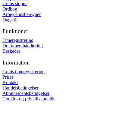
Gratis stopur
Ordbog
Arbejdstidsberegner
Dage til
Funktioner
Timeregistrering
Dokumenthåndtering
Beskeder
Information
Gratis timeregistrering
Priser
Kontakt
Handelsbetingelser
Abonnementsbetingelser
Cookie- og privatlivspolitik