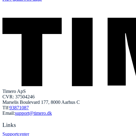
Timero ApS
CVR: 37504246
Marselis Boulevard 177, 8000 Aarhus C
Tlf:
93871087
Email:
support@timero.dk
Links
Supportcenter