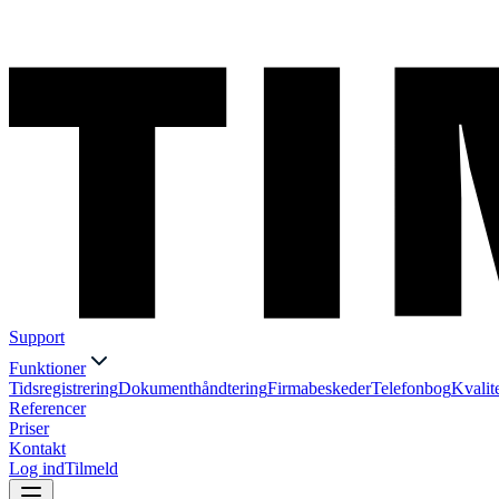
Support
Funktioner
Tidsregistrering
Dokumenthåndtering
Firmabeskeder
Telefonbog
Kvalit
Referencer
Priser
Kontakt
Log ind
Tilmeld