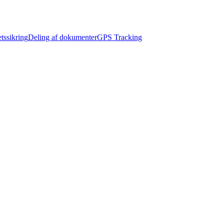
etssikring
Deling af dokumenter
GPS Tracking