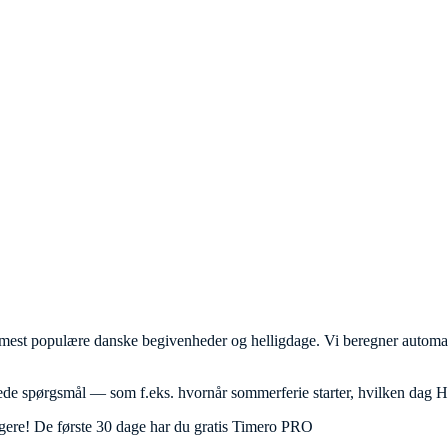
 mest populære danske begivenheder og helligdage. Vi beregner automati
llede spørgsmål — som f.eks. hvornår sommerferie starter, hvilken dag Ha
rugere! De første 30 dage har du gratis Timero PRO