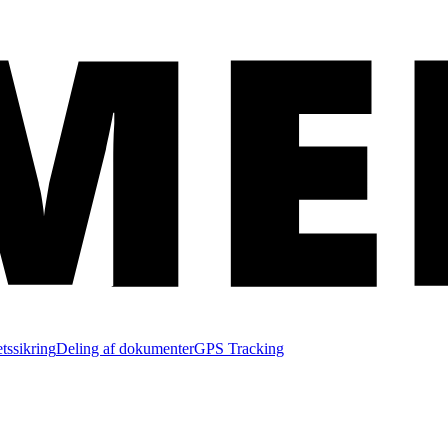
etssikring
Deling af dokumenter
GPS Tracking