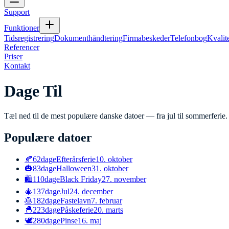
Support
Funktioner
Tidsregistrering
Dokumenthåndtering
Firmabeskeder
Telefonbog
Kvalit
Referencer
Priser
Kontakt
Dage Til
Tæl ned til de mest populære danske datoer — fra jul til sommerferie.
Populære datoer
🍂
62
dage
Efterårsferie
10. oktober
🎃
83
dage
Halloween
31. oktober
🛍️
110
dage
Black Friday
27. november
🎄
137
dage
Jul
24. december
🥞
182
dage
Fastelavn
7. februar
🐣
223
dage
Påskeferie
20. marts
🕊️
280
dage
Pinse
16. maj