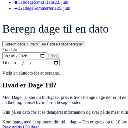
🔥
318
dage
Sankt Hans
23. juni
☀️
321
dage
Sommerferie
26. juni
Beregn dage til en dato
Udregn dage til dato
🎂 Fødselsdagsberegner
Fra dato
I dag
Til dato
Vælg en slutdato for at beregne.
Hvad er Dage Til?
Med Dage Til kan du hurtigt se, præcis hvor mange dage der er til de
nedtælling, uanset hvornår du besøger siden.
Klik på en dato for at se detaljeret information og svar på de mest sti
Kom igang med at optimere din tid, i dag! – Det er gratis op til 10 b
Prøv gratis i 30 dage