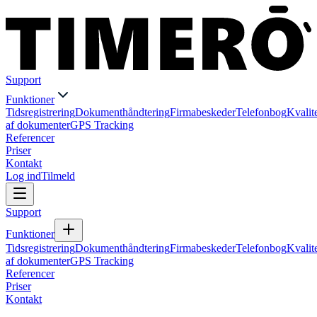
Support
Funktioner
Tidsregistrering
Dokumenthåndtering
Firmabeskeder
Telefonbog
Kvalit
af dokumenter
GPS Tracking
Referencer
Priser
Kontakt
Log ind
Tilmeld
Support
Funktioner
Tidsregistrering
Dokumenthåndtering
Firmabeskeder
Telefonbog
Kvalit
af dokumenter
GPS Tracking
Referencer
Priser
Kontakt