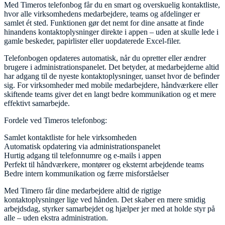
Med Timeros telefonbog får du en smart og overskuelig kontaktliste,
hvor alle virksomhedens medarbejdere, teams og afdelinger er
samlet ét sted. Funktionen gør det nemt for dine ansatte at finde
hinandens kontaktoplysninger direkte i appen – uden at skulle lede i
gamle beskeder, papirlister eller uopdaterede Excel-filer.
Telefonbogen opdateres automatisk, når du opretter eller ændrer
brugere i administrationspanelet. Det betyder, at medarbejderne altid
har adgang til de nyeste kontaktoplysninger, uanset hvor de befinder
sig. For virksomheder med mobile medarbejdere, håndværkere eller
skiftende teams giver det en langt bedre kommunikation og et mere
effektivt samarbejde.
Fordele ved Timeros telefonbog:
Samlet kontaktliste for hele virksomheden
Automatisk opdatering via administrationspanelet
Hurtig adgang til telefonnumre og e-mails i appen
Perfekt til håndværkere, montører og eksternt arbejdende teams
Bedre intern kommunikation og færre misforståelser
Med Timero får dine medarbejdere altid de rigtige
kontaktoplysninger lige ved hånden. Det skaber en mere smidig
arbejdsdag, styrker samarbejdet og hjælper jer med at holde styr på
alle – uden ekstra administration.