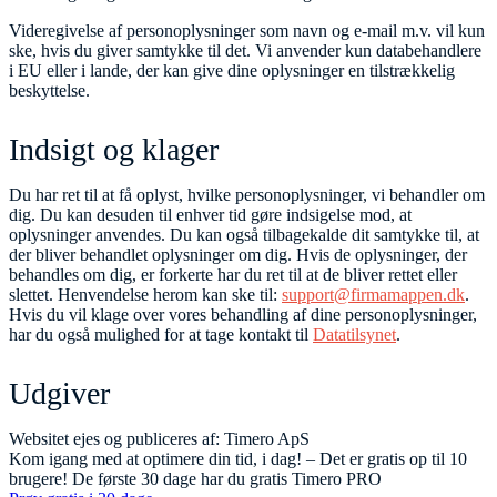
Videregivelse af personoplysninger som navn og e-mail m.v. vil kun
ske, hvis du giver samtykke til det. Vi anvender kun databehandlere
i EU eller i lande, der kan give dine oplysninger en tilstrækkelig
beskyttelse.
Indsigt og klager
Du har ret til at få oplyst, hvilke personoplysninger, vi behandler om
dig. Du kan desuden til enhver tid gøre indsigelse mod, at
oplysninger anvendes. Du kan også tilbagekalde dit samtykke til, at
der bliver behandlet oplysninger om dig. Hvis de oplysninger, der
behandles om dig, er forkerte har du ret til at de bliver rettet eller
slettet. Henvendelse herom kan ske til:
support@firmamappen.dk
.
Hvis du vil klage over vores behandling af dine personoplysninger,
har du også mulighed for at tage kontakt til
Datatilsynet
.
Udgiver
Websitet ejes og publiceres af: Timero ApS
Kom igang med at optimere din tid, i dag! – Det er gratis op til 10
brugere! De første 30 dage har du gratis Timero PRO