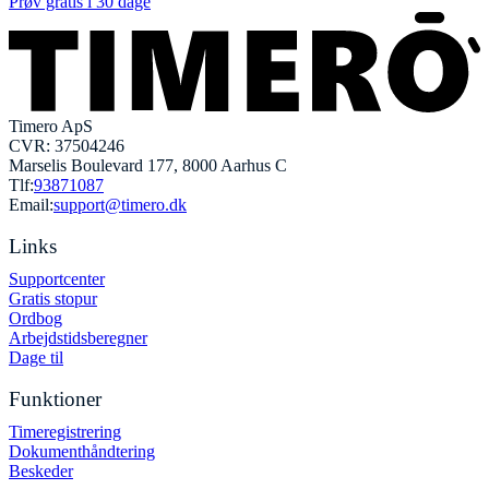
Prøv gratis i 30 dage
Timero ApS
CVR: 37504246
Marselis Boulevard 177, 8000 Aarhus C
Tlf:
93871087
Email:
support@timero.dk
Links
Supportcenter
Gratis stopur
Ordbog
Arbejdstidsberegner
Dage til
Funktioner
Timeregistrering
Dokumenthåndtering
Beskeder