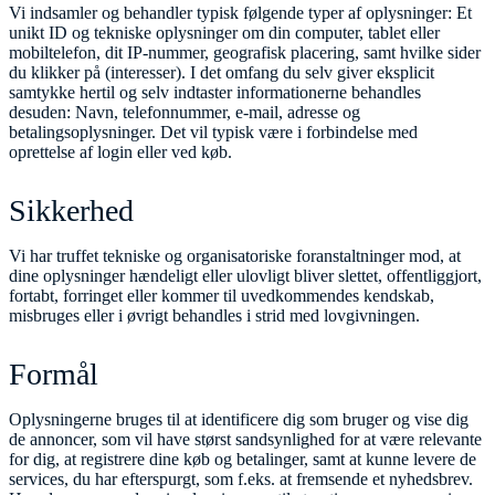
Vi indsamler og behandler typisk følgende typer af oplysninger: Et
unikt ID og tekniske oplysninger om din computer, tablet eller
mobiltelefon, dit IP-nummer, geografisk placering, samt hvilke sider
du klikker på (interesser). I det omfang du selv giver eksplicit
samtykke hertil og selv indtaster informationerne behandles
desuden: Navn, telefonnummer, e-mail, adresse og
betalingsoplysninger. Det vil typisk være i forbindelse med
oprettelse af login eller ved køb.
Sikkerhed
Vi har truffet tekniske og organisatoriske foranstaltninger mod, at
dine oplysninger hændeligt eller ulovligt bliver slettet, offentliggjort,
fortabt, forringet eller kommer til uvedkommendes kendskab,
misbruges eller i øvrigt behandles i strid med lovgivningen.
Formål
Oplysningerne bruges til at identificere dig som bruger og vise dig
de annoncer, som vil have størst sandsynlighed for at være relevante
for dig, at registrere dine køb og betalinger, samt at kunne levere de
services, du har efterspurgt, som f.eks. at fremsende et nyhedsbrev.