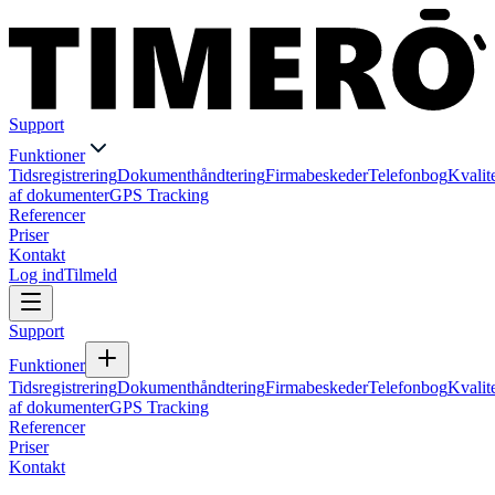
Support
Funktioner
Tidsregistrering
Dokumenthåndtering
Firmabeskeder
Telefonbog
Kvalit
af dokumenter
GPS Tracking
Referencer
Priser
Kontakt
Log ind
Tilmeld
Support
Funktioner
Tidsregistrering
Dokumenthåndtering
Firmabeskeder
Telefonbog
Kvalit
af dokumenter
GPS Tracking
Referencer
Priser
Kontakt