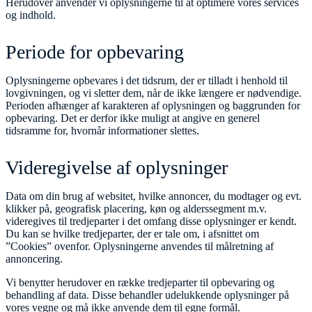
Herudover anvender vi oplysningerne til at optimere vores services
og indhold.
Periode for opbevaring
Oplysningerne opbevares i det tidsrum, der er tilladt i henhold til
lovgivningen, og vi sletter dem, når de ikke længere er nødvendige.
Perioden afhænger af karakteren af oplysningen og baggrunden for
opbevaring. Det er derfor ikke muligt at angive en generel
tidsramme for, hvornår informationer slettes.
Videregivelse af oplysninger
Data om din brug af websitet, hvilke annoncer, du modtager og evt.
klikker på, geografisk placering, køn og alderssegment m.v.
videregives til tredjeparter i det omfang disse oplysninger er kendt.
Du kan se hvilke tredjeparter, der er tale om, i afsnittet om
”Cookies” ovenfor. Oplysningerne anvendes til målretning af
annoncering.
Vi benytter herudover en række tredjeparter til opbevaring og
behandling af data. Disse behandler udelukkende oplysninger på
vores vegne og må ikke anvende dem til egne formål.