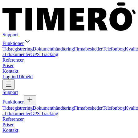
Support
Funktioner
Tidsregistrering
Dokumenthåndtering
Firmabeskeder
Telefonbog
Kvalit
af dokumenter
GPS Tracking
Referencer
Priser
Kontakt
Log ind
Tilmeld
Support
Funktioner
Tidsregistrering
Dokumenthåndtering
Firmabeskeder
Telefonbog
Kvalit
af dokumenter
GPS Tracking
Referencer
Priser
Kontakt