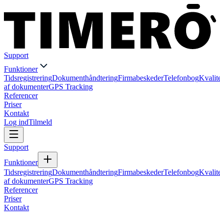
Support
Funktioner
Tidsregistrering
Dokumenthåndtering
Firmabeskeder
Telefonbog
Kvalit
af dokumenter
GPS Tracking
Referencer
Priser
Kontakt
Log ind
Tilmeld
Support
Funktioner
Tidsregistrering
Dokumenthåndtering
Firmabeskeder
Telefonbog
Kvalit
af dokumenter
GPS Tracking
Referencer
Priser
Kontakt