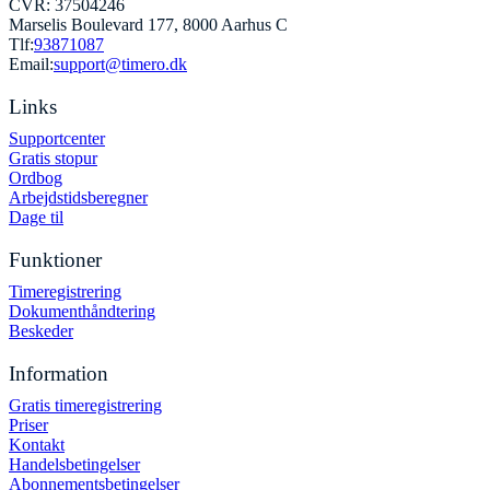
CVR: 37504246
Marselis Boulevard 177, 8000 Aarhus C
Tlf:
93871087
Email:
support@timero.dk
Links
Supportcenter
Gratis stopur
Ordbog
Arbejdstidsberegner
Dage til
Funktioner
Timeregistrering
Dokumenthåndtering
Beskeder
Information
Gratis timeregistrering
Priser
Kontakt
Handelsbetingelser
Abonnementsbetingelser