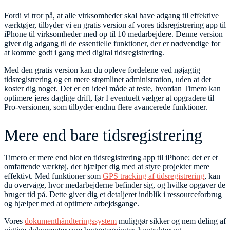
Fordi vi tror på, at alle virksomheder skal have adgang til effektive
værktøjer, tilbyder vi en gratis version af vores tidsregistrering app til
iPhone til virksomheder med op til 10 medarbejdere. Denne version
giver dig adgang til de essentielle funktioner, der er nødvendige for
at komme godt i gang med digital tidsregistrering.
Med den gratis version kan du opleve fordelene ved nøjagtig
tidsregistrering og en mere strømlinet administration, uden at det
koster dig noget. Det er en ideel måde at teste, hvordan Timero kan
optimere jeres daglige drift, før I eventuelt vælger at opgradere til
Pro-versionen, som tilbyder endnu flere avancerede funktioner.
Mere end bare tidsregistrering
Timero er mere end blot en tidsregistrering app til iPhone; det er et
omfattende værktøj, der hjælper dig med at styre projekter mere
effektivt. Med funktioner som
GPS tracking af tidsregistrering
, kan
du overvåge, hvor medarbejderne befinder sig, og hvilke opgaver de
bruger tid på. Dette giver dig et detaljeret indblik i ressourceforbrug
og hjælper med at optimere arbejdsgange.
Vores
dokumenthåndteringssystem
muliggør sikker og nem deling af